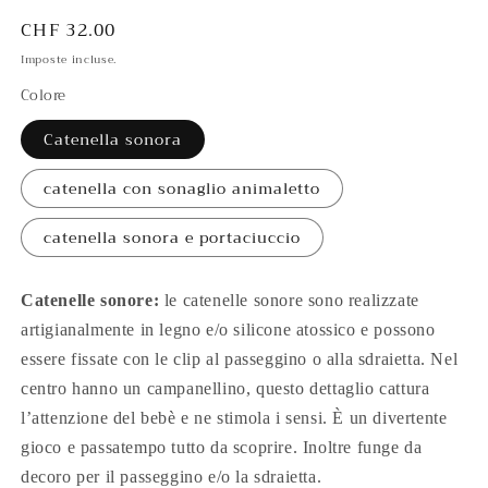
Prezzo
CHF 32.00
di
Imposte incluse.
listino
Colore
Catenella sonora
catenella con sonaglio animaletto
catenella sonora e portaciuccio
Catenelle sonore:
le catenelle sonore sono realizzate
artigianalmente in legno e/o silicone atossico e possono
essere fissate con le clip al passeggino o alla sdraietta. Nel
centro hanno un campanellino, questo dettaglio cattura
l’attenzione del bebè e ne stimola i sensi. È un divertente
gioco e passatempo tutto da scoprire. Inoltre funge da
decoro per il passeggino e/o la sdraietta.