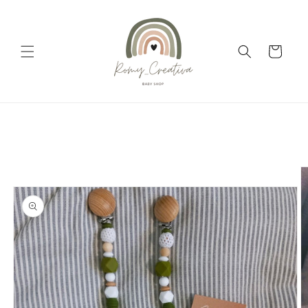
Vai
direttamente
ai contenuti
Carrello
Passa alle
informazioni
sul prodotto